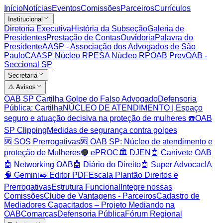
Início
Notícias
Eventos
Comissões
Parceiros
Currículos
Institucional
Diretoria Executiva
História da Subseção
Galeria de
Presidentes
Prestação de Contas
Ouvidoria
Palavra do
Presidente
AASP - Associação dos Advogados de São
Paulo
CAASP Núcleo RP
ESA Núcleo RP
OAB Prev
OAB -
Seccional SP
Secretaria
⚠️ Avisos
OAB SP Cartilha Golpe do Falso Advogado
Defensoria
Pública: Cartilha
NÚCLEO DE ATENDIMENTO | Espaço
seguro e atuação decisiva na proteção de mulheres ☎️
OAB
SP Clipping
Medidas de segurança contra golpes
🆘 SOS Prerrogativas
🆘 OAB SP: Núcleo de atendimento e
proteção de Mulheres
🔴 ePROC
🏛️ DJEN
🤖 Canivete OAB
🤖 Networking OAB
🤖 Diário do Direito
🤖 Super AdvocacIA
🧠 Gemini
✒️ Editor PDF
Escala Plantão Direitos e
Prerrogativas
Estrutura Funcional
Integre nossas
Comissões
Clube de Vantagens - Parceiros
Cadastro de
Mediadores Capacitados – Projeto Mediando na
OAB
Comarcas
Defensoria Pública
Fórum Regional