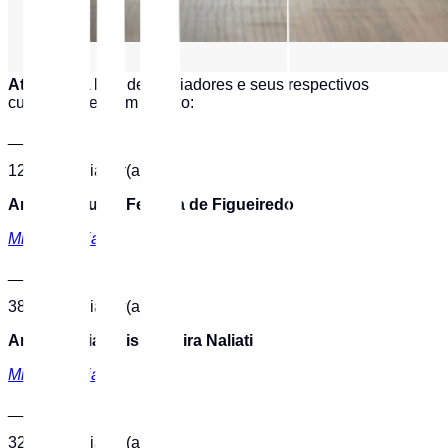
Atenção:
A lista de mediadores e seus respectivos
currículos seguem abaixo:
___
12 - ID Mediador(a)
Amanda Rubio Ferreira de Figueiredo
Minibiografia
___
38 - ID Mediador(a)
Ana Cláudia Reis Teixeira Naliati
Minibiografia
___
32 - ID Mediador(a)