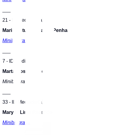
___
21 - ID Mediador(a)
Marina Stucchi Salles Penha
Minibiografia
___
7 - ID Mediador(a)
Marta Rosendo Leal
Minibiografia
___
33 - ID Mediador(a)
Mary M Lima Rezende
Minibiografia
___