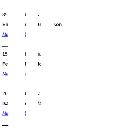
___
35 - ID Mediador(a)
Eliza Garbellini Hermanson
Minibiografia
___
15 - ID Mediador(a)
Fernanda Furtado
Minibiografia
___
26 - ID Mediador(a)
Isabela Lucera Manfrim
Minibiografia
___