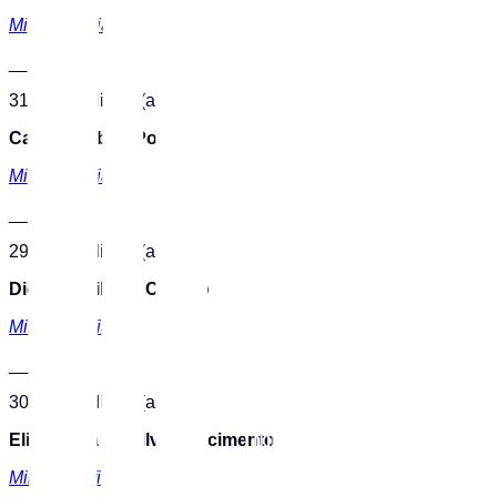
Minibiografia
___
31 - ID Mediador(a)
Carolina Abdo Popoli
Minibiografia
___
29 - ID Mediador(a)
Dionísio Pileggi Camelo
Minibiografia
___
30 - ID Mediador(a)
Elissandra da Silva Nascimento
Minibiografia