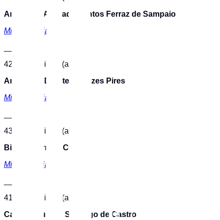
Ana Lucia Andrade Santos Ferraz de Sampaio
Minibiografia
___
42 - ID Mediador(a)
Ana Paula Duarte Menezes Pires
Minibiografia
___
43 - ID Mediador(a)
Bianca Fornetti Ciacca
Minibiografia
___
41 - ID Mediador(a)
Carlos Eduardo Santiago de Castro