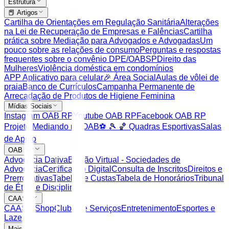
Estrutura
📕 Artigos
Cartilha de Orientações em Regulação Sanitária
Alterações
na Lei de Recuperação de Empresas e Falências
Cartilha
prática sobre Mediação para Advogados e Advogadas
Um
pouco sobre as relações de consumo
Perguntas e respostas
frequentes sobre o convênio DPE/OABSP
Direito das
Mulheres
Violência doméstica em condomínios
APP Aplicativo para celular
🎉 Área Social
Aulas de vôlei de
praia
Banco de Currículos
Campanha Permanente de
Arrecadação de Produtos de Higiene Feminina
Mídias Sociais
Instagram OAB RP
Youtube OAB RP
Facebook OAB RP
Projeto Mediando na OAB
⚽️ 🎾 🏀 Quadras Esportivas
Salas
de Apoio
OAB SP
Advocacia Dativa
Balcão Virtual - Sociedades de
Advocacia
Certificação Digital
Consulta de Inscritos
Direitos e
Prerrogativas
Tabela de Custas
Tabela de Honorários
Tribunal
de Ética e Disciplina
CAASP
CAASP Shop
Clube de Serviços
Entretenimento
Esportes e
Lazer
Mais