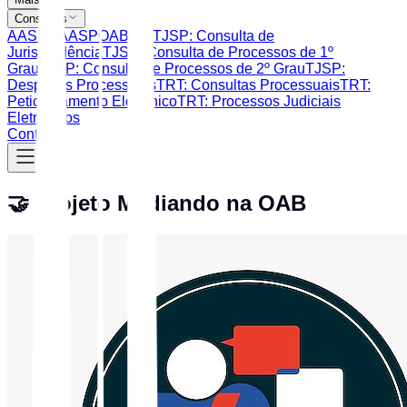
Consultas
AASP
CAASP
OAB SP
TJSP: Consulta de
Jurisprudência
TJSP: Consulta de Processos de 1º
Grau
TJSP: Consulta de Processos de 2º Grau
TJSP:
Despesas Processuais
TRT: Consultas Processuais
TRT:
Peticionamento Eletrônico
TRT: Processos Judiciais
Eletrônicos
Contato
🤝 Projeto Mediando na OAB