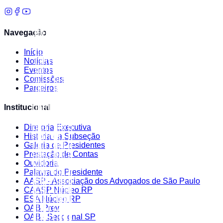
Navegação
Início
Notícias
Eventos
Comissões
Parceiros
Institucional
Diretoria Executiva
História da Subseção
Galeria de Presidentes
Prestação de Contas
Ouvidoria
Palavra do Presidente
AASP - Associação dos Advogados de São Paulo
CAASP Núcleo RP
ESA Núcleo RP
OAB Prev
OAB - Seccional SP