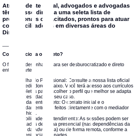
Através deste canal, advogados e advogadas
têm acesso direto a uma seleta lista de
profissionais capacitados, prontos para atuar
como facilitadores em diversas áreas do
Direito.
___
Como funciona o projeto?
O fluxo foi desenhado para ser desburocratizado e direto
entre as partes:
Escolha do Profissional: Consulte a nossa lista oficial
de mediadores abaixo. Você terá acesso aos currículos
completos para escolher o perfil que melhor se adapta
à necessidade do seu caso.
Agendamento Direto: O contato inicial e o
agendamento são feitos diretamente com o mediador
escolhido.
Flexibilidade de Atendimento: As sessões podem ser
realizadas de forma presencial (nas dependências da
Casa da Advocacia) ou de forma remota, conforme a
conveniência das partes.