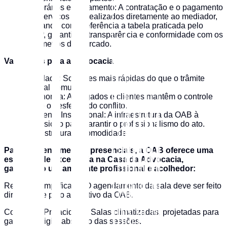
Honorários e Pagamento: A contratação e o pagamento
dos serviços são realizados diretamente ao mediador,
utilizando como referência a tabela praticada pelo
TJSP, garantindo transparência e conformidade com os
parâmetros do mercado.
Vantagens para a Advocacia
Agilidade: Soluções mais rápidas do que o trâmite
judicial comum.
Autonomia: Advogados e clientes mantêm o controle
sobre o desfecho do conflito.
Ambiente Institucional: A infraestrutura da OAB à
disposição para garantir o profissionalismo do ato.
Infraestrutura e Comodidade
Para os atendimentos presenciais, a OAB oferece uma
estrutura de excelência na Casa da Advocacia,
garantindo um ambiente profissional e acolhedor:
Reserva Simplificada: O agendamento da sala deve ser feito
diretamente pelo aplicativo da OAB.
Conforto e Privacidade: Salas climatizadas, projetadas para
garantir o sigilo absoluto das sessões.