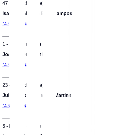
47 - ID Mediador(a)
Isabela Salomão Erse Campos
Minibiografia
___
1 - ID Mediador(a)
José Antonio Pinho
Minibiografia
___
23 - ID Mediador(a)
Juliana Porto Campos Martins
Minibiografia
___
6 - ID Mediador(a)