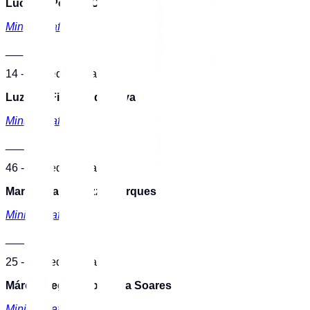
Luciana Pereira Correa
Minibiografia
___
14 - ID Mediador(a)
Luziene Fiorotto da Silva
Minibiografia
___
46 - ID Mediador(a)
Mara Juliana Grizzo Marques
Minibiografia
___
25 - ID Mediador(a)
Márcia Regina Nogueira Soares
Minibiografia