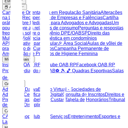
Estrutura
📕 Artigos
Cartilha de Orientações em Regulação Sanitária
Alterações
na Lei de Recuperação de Empresas e Falências
Cartilha
prática sobre Mediação para Advogados e Advogadas
Um
pouco sobre as relações de consumo
Perguntas e respostas
frequentes sobre o convênio DPE/OABSP
Direito das
Mulheres
Violência doméstica em condomínios
APP Aplicativo para celular
🎉 Área Social
Aulas de vôlei de
praia
Banco de Currículos
Campanha Permanente de
Arrecadação de Produtos de Higiene Feminina
Mídias Sociais
Instagram OAB RP
Youtube OAB RP
Facebook OAB RP
Projeto Mediando na OAB
⚽️ 🎾 🏀 Quadras Esportivas
Salas
de Apoio
OAB SP
Advocacia Dativa
Balcão Virtual - Sociedades de
Advocacia
Certificação Digital
Consulta de Inscritos
Direitos e
Prerrogativas
Tabela de Custas
Tabela de Honorários
Tribunal
de Ética e Disciplina
CAASP
CAASP Shop
Clube de Serviços
Entretenimento
Esportes e
Lazer
Mais