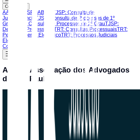
Consultas
AASP
CAASP
OAB SP
TJSP: Consulta de
Jurisprudência
TJSP: Consulta de Processos de 1º
Grau
TJSP: Consulta de Processos de 2º Grau
TJSP:
Despesas Processuais
TRT: Consultas Processuais
TRT:
Peticionamento Eletrônico
TRT: Processos Judiciais
Eletrônicos
Contato
AASP - Associação dos Advogados
de São Paulo