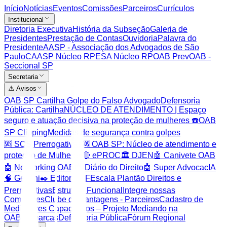
Início
Notícias
Eventos
Comissões
Parceiros
Currículos
Institucional
Diretoria Executiva
História da Subseção
Galeria de
Presidentes
Prestação de Contas
Ouvidoria
Palavra do
Presidente
AASP - Associação dos Advogados de São
Paulo
CAASP Núcleo RP
ESA Núcleo RP
OAB Prev
OAB -
Seccional SP
Secretaria
⚠️ Avisos
OAB SP Cartilha Golpe do Falso Advogado
Defensoria
Pública: Cartilha
NÚCLEO DE ATENDIMENTO | Espaço
seguro e atuação decisiva na proteção de mulheres ☎️
OAB
SP Clipping
Medidas de segurança contra golpes
🆘 SOS Prerrogativas
🆘 OAB SP: Núcleo de atendimento e
proteção de Mulheres
🔴 ePROC
🏛️ DJEN
🤖 Canivete OAB
🤖 Networking OAB
🤖 Diário do Direito
🤖 Super AdvocacIA
🧠 Gemini
✒️ Editor PDF
Escala Plantão Direitos e
Prerrogativas
Estrutura Funcional
Integre nossas
Comissões
Clube de Vantagens - Parceiros
Cadastro de
Mediadores Capacitados – Projeto Mediando na
OAB
Comarcas
Defensoria Pública
Fórum Regional