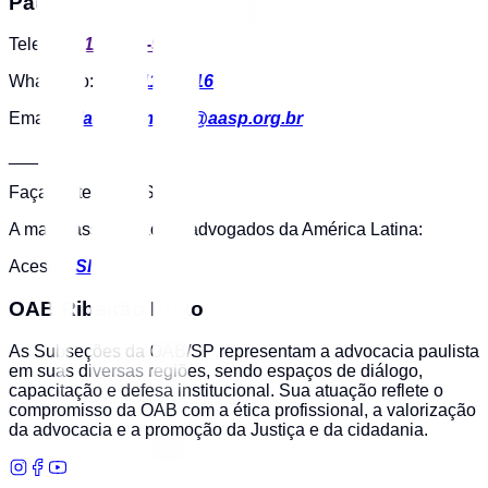
Paulo
Telefone:
11 3291-9200
WhatsApp:
11 94118-0516
Email:
relacionamento@aasp.org.br
___
Faça parte da AASP
A maior associação de advogados da América Latina:
Acesse:
SITE
OAB Ribeirão Preto
As Subseções da OAB/SP representam a advocacia paulista
em suas diversas regiões, sendo espaços de diálogo,
capacitação e defesa institucional. Sua atuação reflete o
compromisso da OAB com a ética profissional, a valorização
da advocacia e a promoção da Justiça e da cidadania.