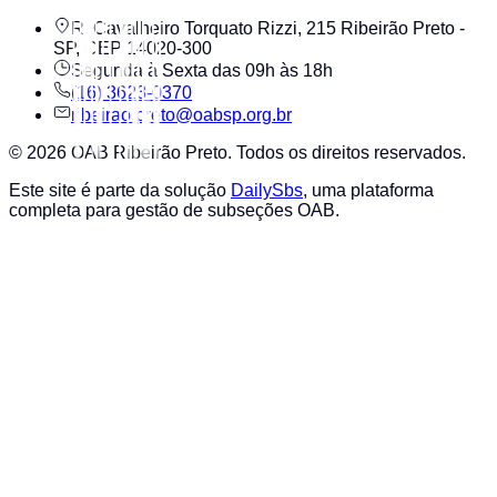
R. Cavalheiro Torquato Rizzi, 215 Ribeirão Preto -
SP, CEP 14020-300
Segunda à Sexta das 09h às 18h
(16) 3623-0370
ribeirao.preto@oabsp.org.br
©
2026
OAB Ribeirão Preto
. Todos os direitos reservados.
Este site é parte da solução
DailySbs
, uma plataforma
completa para gestão de subseções OAB.