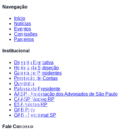
Navegação
Início
Notícias
Eventos
Comissões
Parceiros
Institucional
Diretoria Executiva
História da Subseção
Galeria de Presidentes
Prestação de Contas
Ouvidoria
Palavra do Presidente
AASP - Associação dos Advogados de São Paulo
CAASP Núcleo RP
ESA Núcleo RP
OAB Prev
OAB - Seccional SP
Fale Conosco