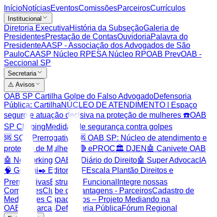
Início
Notícias
Eventos
Comissões
Parceiros
Currículos
Institucional
Diretoria Executiva
História da Subseção
Galeria de
Presidentes
Prestação de Contas
Ouvidoria
Palavra do
Presidente
AASP - Associação dos Advogados de São
Paulo
CAASP Núcleo RP
ESA Núcleo RP
OAB Prev
OAB -
Seccional SP
Secretaria
⚠️ Avisos
OAB SP Cartilha Golpe do Falso Advogado
Defensoria
Pública: Cartilha
NÚCLEO DE ATENDIMENTO | Espaço
seguro e atuação decisiva na proteção de mulheres ☎️
OAB
SP Clipping
Medidas de segurança contra golpes
🆘 SOS Prerrogativas
🆘 OAB SP: Núcleo de atendimento e
proteção de Mulheres
🔴 ePROC
🏛️ DJEN
🤖 Canivete OAB
🤖 Networking OAB
🤖 Diário do Direito
🤖 Super AdvocacIA
🧠 Gemini
✒️ Editor PDF
Escala Plantão Direitos e
Prerrogativas
Estrutura Funcional
Integre nossas
Comissões
Clube de Vantagens - Parceiros
Cadastro de
Mediadores Capacitados – Projeto Mediando na
OAB
Comarcas
Defensoria Pública
Fórum Regional