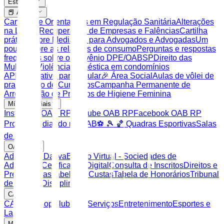
Estrutura
📕 Artigos
Cartilha de Orientações em Regulação Sanitária
Alterações
na Lei de Recuperação de Empresas e Falências
Cartilha
prática sobre Mediação para Advogados e Advogadas
Um
pouco sobre as relações de consumo
Perguntas e respostas
frequentes sobre o convênio DPE/OABSP
Direito das
Mulheres
Violência doméstica em condomínios
APP Aplicativo para celular
🎉 Área Social
Aulas de vôlei de
praia
Banco de Currículos
Campanha Permanente de
Arrecadação de Produtos de Higiene Feminina
Mídias Sociais
Instagram OAB RP
Youtube OAB RP
Facebook OAB RP
Projeto Mediando na OAB
⚽️ 🎾 🏀 Quadras Esportivas
Salas
de Apoio
OAB SP
Advocacia Dativa
Balcão Virtual - Sociedades de
Advocacia
Certificação Digital
Consulta de Inscritos
Direitos e
Prerrogativas
Tabela de Custas
Tabela de Honorários
Tribunal
de Ética e Disciplina
CAASP
CAASP Shop
Clube de Serviços
Entretenimento
Esportes e
Lazer
Mais