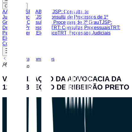
Consultas
AASP
CAASP
OAB SP
TJSP: Consulta de
Jurisprudência
TJSP: Consulta de Processos de 1º
Grau
TJSP: Consulta de Processos de 2º Grau
TJSP:
Despesas Processuais
TRT: Consultas Processuais
TRT:
Peticionamento Eletrônico
TRT: Processos Judiciais
Eletrônicos
Contato
Voltar para Comissões
Comissão
VALORIZAÇÃO DA ADVOCACIA DA
12ª SUBSEÇÃO DE RIBEIRÃO PRETO