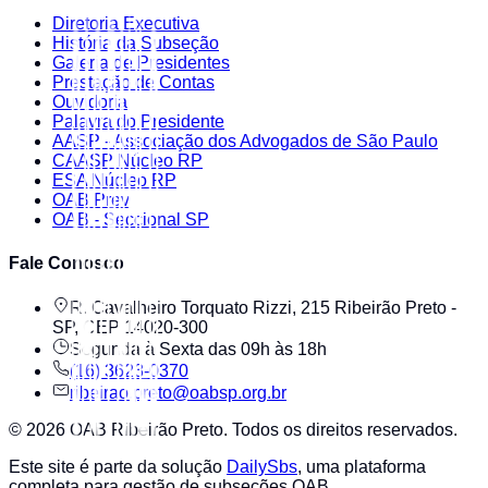
Diretoria Executiva
História da Subseção
Galeria de Presidentes
Prestação de Contas
Ouvidoria
Palavra do Presidente
AASP - Associação dos Advogados de São Paulo
CAASP Núcleo RP
ESA Núcleo RP
OAB Prev
OAB - Seccional SP
Fale Conosco
R. Cavalheiro Torquato Rizzi, 215 Ribeirão Preto -
SP, CEP 14020-300
Segunda à Sexta das 09h às 18h
(16) 3623-0370
ribeirao.preto@oabsp.org.br
©
2026
OAB Ribeirão Preto
. Todos os direitos reservados.
Este site é parte da solução
DailySbs
, uma plataforma
completa para gestão de subseções OAB.