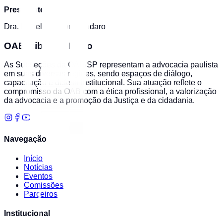
Presidente:
Dra. Isabela Factori Dandaro
OAB Ribeirão Preto
As Subseções da OAB/SP representam a advocacia paulista
em suas diversas regiões, sendo espaços de diálogo,
capacitação e defesa institucional. Sua atuação reflete o
compromisso da OAB com a ética profissional, a valorização
da advocacia e a promoção da Justiça e da cidadania.
Navegação
Início
Notícias
Eventos
Comissões
Parceiros
Institucional