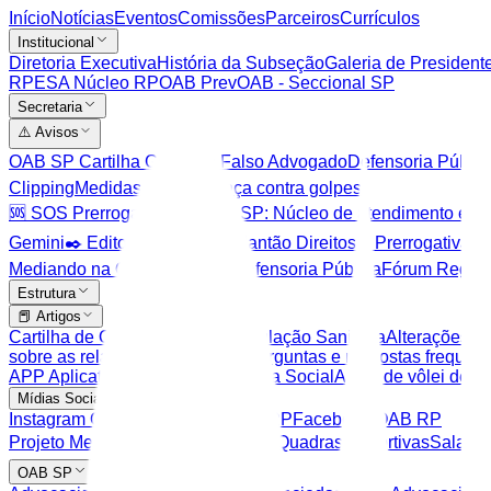
Início
Notícias
Eventos
Comissões
Parceiros
Currículos
Institucional
Diretoria Executiva
História da Subseção
Galeria de President
RP
ESA Núcleo RP
OAB Prev
OAB - Seccional SP
Secretaria
⚠️ Avisos
OAB SP Cartilha Golpe do Falso Advogado
Defensoria Pública
Clipping
Medidas de segurança contra golpes
🆘 SOS Prerrogativas
🆘 OAB SP: Núcleo de atendimento e pr
Gemini
✒️ Editor PDF
Escala Plantão Direitos e Prerrogativas
E
Mediando na OAB
Comarcas
Defensoria Pública
Fórum Region
Estrutura
📕 Artigos
Cartilha de Orientações em Regulação Sanitária
Alterações n
sobre as relações de consumo
Perguntas e respostas freque
APP Aplicativo para celular
🎉 Área Social
Aulas de vôlei de pr
Mídias Sociais
Instagram OAB RP
Youtube OAB RP
Facebook OAB RP
Projeto Mediando na OAB
⚽️ 🎾 🏀 Quadras Esportivas
Salas d
OAB SP