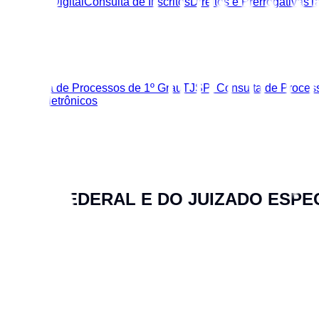
rtificação Digital
Consulta de Inscritos
Direitos e Prerrogativas
T
zer
: Consulta de Processos de 1º Grau
TJSP: Consulta de Proces
diciais Eletrônicos
USTIÇA FEDERAL E DO JUIZADO ESPE