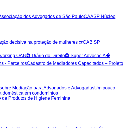
Associação dos Advogados de São Paulo
CAASP Núcleo
 decisiva na proteção de mulheres ☎️
OAB SP
tworking OAB
🤖 Diário do Direito
🤖 Super AdvocacIA
🧠
s - Parceiros
Cadastro de Mediadores Capacitados – Projeto
ca sobre Mediação para Advogados e Advogadas
Um pouco
ia doméstica em condomínios
de Produtos de Higiene Feminina