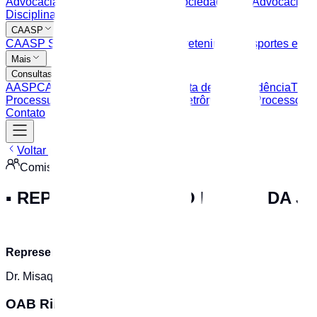
Advocacia Dativa
Balcão Virtual - Sociedades de Advocacia
Ce
Disciplina
CAASP
CAASP Shop
Clube de Serviços
Entretenimento
Esportes e La
Mais
Consultas
AASP
CAASP
OAB SP
TJSP: Consulta de Jurisprudência
TJSP
Processuais
TRT: Peticionamento Eletrônico
TRT: Processos Ju
Contato
Voltar para Comissões
Comissão
▪️ REPRESENTANTE DO FÓRUM DA J
Representante:
Dr. Misaque Moura de Barros
OAB Ribeirão Preto