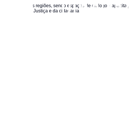
suas diversas regiões, sendo espaços de diálogo, capacitação
e a promoção da Justiça e da cidadania.