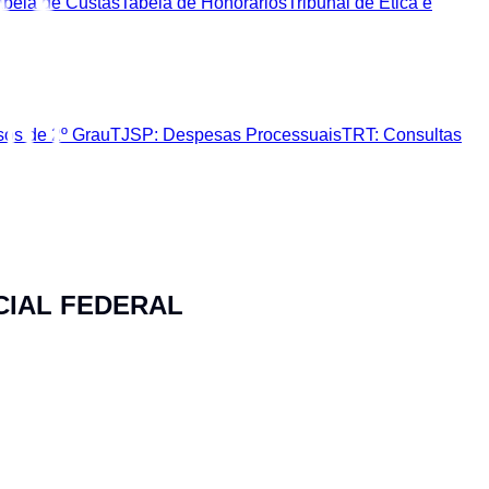
abela de Custas
Tabela de Honorários
Tribunal de Ética e
sos de 2º Grau
TJSP: Despesas Processuais
TRT: Consultas
CIAL FEDERAL