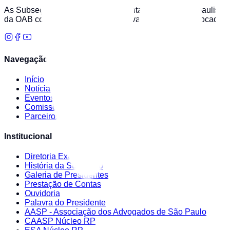
As Subseções da OAB/SP representam a advocacia paulista em 
da OAB com a ética profissional, a valorização da advocacia 
Navegação
Início
Notícias
Eventos
Comissões
Parceiros
Institucional
Diretoria Executiva
História da Subseção
Galeria de Presidentes
Prestação de Contas
Ouvidoria
Palavra do Presidente
AASP - Associação dos Advogados de São Paulo
CAASP Núcleo RP