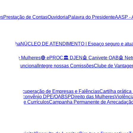
es
Prestação de Contas
Ouvidoria
Palavra do Presidente
AASP - 
: Cartilha
NÚCLEO DE ATENDIMENTO | Espaço seguro e atuação
oteção de Mulheres
🔴 ePROC
🏛️ DJEN
🤖 Canivete OAB
🤖 Ne
strutura Funcional
Integre nossas Comissões
Clube de Vantagen
al
a Lei de Recuperação de Empresas e Falências
Cartilha práti
ntes sobre o convênio DPE/OABSP
Direito das Mulheres
Violênc
aia
Banco de Currículos
Campanha Permanente de Arrecadação 
e Apoio