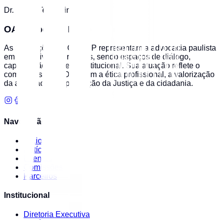
Dr. Paulo Temporini
OAB Ribeirão Preto
As Subseções da OAB/SP representam a advocacia paulista
em suas diversas regiões, sendo espaços de diálogo,
capacitação e defesa institucional. Sua atuação reflete o
compromisso da OAB com a ética profissional, a valorização
da advocacia e a promoção da Justiça e da cidadania.
Navegação
Início
Notícias
Eventos
Comissões
Parceiros
Institucional
Diretoria Executiva