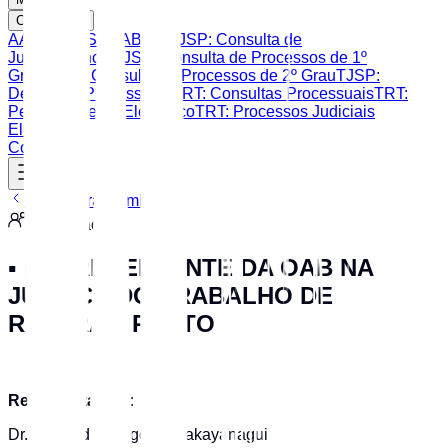
Consultas
AASP
CAASP
OAB SP
TJSP: Consulta de
Jurisprudência
TJSP: Consulta de Processos de 1º
Grau
TJSP: Consulta de Processos de 2º Grau
TJSP:
Despesas Processuais
TRT: Consultas Processuais
TRT:
Peticionamento Eletrônico
TRT: Processos Judiciais
Eletrônicos
Contato
Voltar para Comissões
Comissão
▪️ REPRESENTANTE DA OAB NA
JUSTIÇA DO TRABALHO DE
RIBEIRÃO PRETO
Representantes:
Dr. Alexandre Magosso Takayanagui