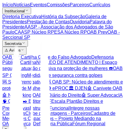
Início
Notícias
Eventos
Comissões
Parceiros
Currículos
Institucional
Diretoria Executiva
História da Subseção
Galeria de
Presidentes
Prestação de Contas
Ouvidoria
Palavra do
Presidente
AASP - Associação dos Advogados de São
Paulo
CAASP Núcleo RP
ESA Núcleo RP
OAB Prev
OAB -
Seccional SP
Secretaria
⚠️ Avisos
OAB SP Cartilha Golpe do Falso Advogado
Defensoria
Pública: Cartilha
NÚCLEO DE ATENDIMENTO | Espaço
seguro e atuação decisiva na proteção de mulheres ☎️
OAB
SP Clipping
Medidas de segurança contra golpes
🆘 SOS Prerrogativas
🆘 OAB SP: Núcleo de atendimento e
proteção de Mulheres
🔴 ePROC
🏛️ DJEN
🤖 Canivete OAB
🤖 Networking OAB
🤖 Diário do Direito
🤖 Super AdvocacIA
🧠 Gemini
✒️ Editor PDF
Escala Plantão Direitos e
Prerrogativas
Estrutura Funcional
Integre nossas
Comissões
Clube de Vantagens - Parceiros
Cadastro de
Mediadores Capacitados – Projeto Mediando na
OAB
Comarcas
Defensoria Pública
Fórum Regional