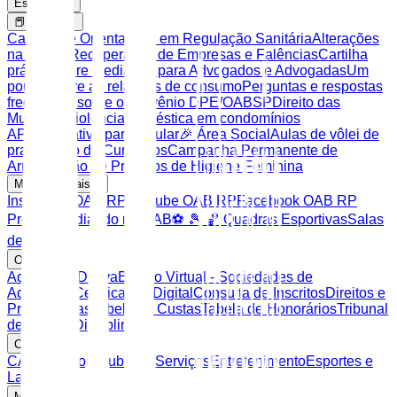
Estrutura
📕 Artigos
Cartilha de Orientações em Regulação Sanitária
Alterações
na Lei de Recuperação de Empresas e Falências
Cartilha
prática sobre Mediação para Advogados e Advogadas
Um
pouco sobre as relações de consumo
Perguntas e respostas
frequentes sobre o convênio DPE/OABSP
Direito das
Mulheres
Violência doméstica em condomínios
APP Aplicativo para celular
🎉 Área Social
Aulas de vôlei de
praia
Banco de Currículos
Campanha Permanente de
Arrecadação de Produtos de Higiene Feminina
Mídias Sociais
Instagram OAB RP
Youtube OAB RP
Facebook OAB RP
Projeto Mediando na OAB
⚽️ 🎾 🏀 Quadras Esportivas
Salas
de Apoio
OAB SP
Advocacia Dativa
Balcão Virtual - Sociedades de
Advocacia
Certificação Digital
Consulta de Inscritos
Direitos e
Prerrogativas
Tabela de Custas
Tabela de Honorários
Tribunal
de Ética e Disciplina
CAASP
CAASP Shop
Clube de Serviços
Entretenimento
Esportes e
Lazer
Mais