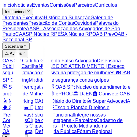
Início
Notícias
Eventos
Comissões
Parceiros
Currículos
Institucional
Diretoria Executiva
História da Subseção
Galeria de
Presidentes
Prestação de Contas
Ouvidoria
Palavra do
Presidente
AASP - Associação dos Advogados de São
Paulo
CAASP Núcleo RP
ESA Núcleo RP
OAB Prev
OAB -
Seccional SP
Secretaria
⚠️ Avisos
OAB SP Cartilha Golpe do Falso Advogado
Defensoria
Pública: Cartilha
NÚCLEO DE ATENDIMENTO | Espaço
seguro e atuação decisiva na proteção de mulheres ☎️
OAB
SP Clipping
Medidas de segurança contra golpes
🆘 SOS Prerrogativas
🆘 OAB SP: Núcleo de atendimento e
proteção de Mulheres
🔴 ePROC
🏛️ DJEN
🤖 Canivete OAB
🤖 Networking OAB
🤖 Diário do Direito
🤖 Super AdvocacIA
🧠 Gemini
✒️ Editor PDF
Escala Plantão Direitos e
Prerrogativas
Estrutura Funcional
Integre nossas
Comissões
Clube de Vantagens - Parceiros
Cadastro de
Mediadores Capacitados – Projeto Mediando na
OAB
Comarcas
Defensoria Pública
Fórum Regional