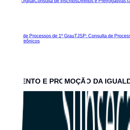
rtificação Digital
Consulta de Inscritos
Direitos e Prerrogativas
T
zer
: Consulta de Processos de 1º Grau
TJSP: Consulta de Proces
diciais Eletrônicos
VOLVIMENTO E PROMOÇÃO DA IGUAL