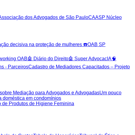
Associação dos Advogados de São Paulo
CAASP Núcleo
 decisiva na proteção de mulheres ☎️
OAB SP
tworking OAB
🤖 Diário do Direito
🤖 Super AdvocacIA
🧠
s - Parceiros
Cadastro de Mediadores Capacitados – Projeto
ca sobre Mediação para Advogados e Advogadas
Um pouco
ia doméstica em condomínios
de Produtos de Higiene Feminina