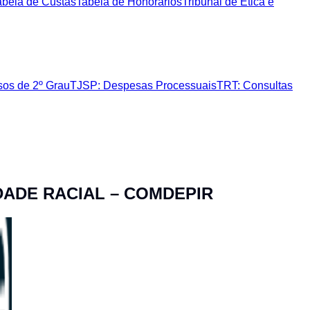
abela de Custas
Tabela de Honorários
Tribunal de Ética e
sos de 2º Grau
TJSP: Despesas Processuais
TRT: Consultas
DADE RACIAL – COMDEPIR