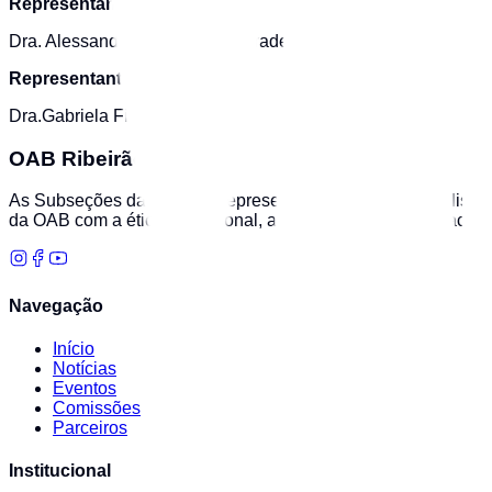
Representante Titular:
Dra. Alessandra Gomes de Andrade Jardim
Representante Suplente:
Dra.Gabriela Fileto da Silva
OAB Ribeirão Preto
As Subseções da OAB/SP representam a advocacia paulista em 
da OAB com a ética profissional, a valorização da advocacia 
Navegação
Início
Notícias
Eventos
Comissões
Parceiros
Institucional