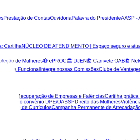
es
Prestação de Contas
Ouvidoria
Palavra do Presidente
AASP - 
: Cartilha
NÚCLEO DE ATENDIMENTO | Espaço seguro e atuação
oteção de Mulheres
🔴 ePROC
🏛️ DJEN
🤖 Canivete OAB
🤖 Ne
strutura Funcional
Integre nossas Comissões
Clube de Vantagen
al
a Lei de Recuperação de Empresas e Falências
Cartilha práti
ntes sobre o convênio DPE/OABSP
Direito das Mulheres
Violênc
aia
Banco de Currículos
Campanha Permanente de Arrecadação 
e Apoio