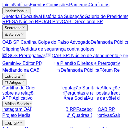
Início
Notícias
Eventos
Comissões
Parceiros
Currículos
Institucional
Diretoria Executiva
História da Subseção
Galeria de President
RP
ESA Núcleo RP
OAB Prev
OAB - Seccional SP
Secretaria
⚠️ Avisos
OAB SP Cartilha Golpe do Falso Advogado
Defensoria Pública
Clipping
Medidas de segurança contra golpes
🆘 SOS Prerrogativas
🆘 OAB SP: Núcleo de atendimento e pr
Gemini
✒️ Editor PDF
Escala Plantão Direitos e Prerrogativas
E
Mediando na OAB
Comarcas
Defensoria Pública
Fórum Region
Estrutura
📕 Artigos
Cartilha de Orientações em Regulação Sanitária
Alterações n
sobre as relações de consumo
Perguntas e respostas freque
APP Aplicativo para celular
🎉 Área Social
Aulas de vôlei de pr
Mídias Sociais
Instagram OAB RP
Youtube OAB RP
Facebook OAB RP
Projeto Mediando na OAB
⚽️ 🎾 🏀 Quadras Esportivas
Salas d
OAB SP