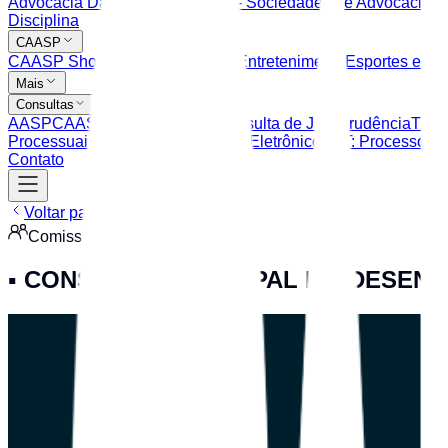
Advocacia Dativa
Balcão Virtual - Sociedades de Advocacia
Ce
Disciplina
CAASP
CAASP Shop
Clube de Serviços
Entretenimento
Esportes e La
Mais
Consultas
AASP
CAASP
OAB SP
TJSP: Consulta de Jurisprudência
TJSP
Processuais
TRT: Peticionamento Eletrônico
TRT: Processos Ju
Contato
Voltar para Comissões
Comissão
▪️ CONSELHO MUNICIPAL DO DESEN