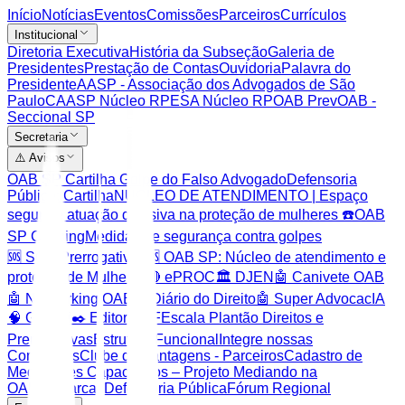
Início
Notícias
Eventos
Comissões
Parceiros
Currículos
Institucional
Diretoria Executiva
História da Subseção
Galeria de
Presidentes
Prestação de Contas
Ouvidoria
Palavra do
Presidente
AASP - Associação dos Advogados de São
Paulo
CAASP Núcleo RP
ESA Núcleo RP
OAB Prev
OAB -
Seccional SP
Secretaria
⚠️ Avisos
OAB SP Cartilha Golpe do Falso Advogado
Defensoria
Pública: Cartilha
NÚCLEO DE ATENDIMENTO | Espaço
seguro e atuação decisiva na proteção de mulheres ☎️
OAB
SP Clipping
Medidas de segurança contra golpes
🆘 SOS Prerrogativas
🆘 OAB SP: Núcleo de atendimento e
proteção de Mulheres
🔴 ePROC
🏛️ DJEN
🤖 Canivete OAB
🤖 Networking OAB
🤖 Diário do Direito
🤖 Super AdvocacIA
🧠 Gemini
✒️ Editor PDF
Escala Plantão Direitos e
Prerrogativas
Estrutura Funcional
Integre nossas
Comissões
Clube de Vantagens - Parceiros
Cadastro de
Mediadores Capacitados – Projeto Mediando na
OAB
Comarcas
Defensoria Pública
Fórum Regional