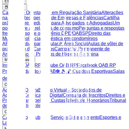
Estrutura
📕 Artigos
Cartilha de Orientações em Regulação Sanitária
Alterações
na Lei de Recuperação de Empresas e Falências
Cartilha
prática sobre Mediação para Advogados e Advogadas
Um
pouco sobre as relações de consumo
Perguntas e respostas
frequentes sobre o convênio DPE/OABSP
Direito das
Mulheres
Violência doméstica em condomínios
APP Aplicativo para celular
🎉 Área Social
Aulas de vôlei de
praia
Banco de Currículos
Campanha Permanente de
Arrecadação de Produtos de Higiene Feminina
Mídias Sociais
Instagram OAB RP
Youtube OAB RP
Facebook OAB RP
Projeto Mediando na OAB
⚽️ 🎾 🏀 Quadras Esportivas
Salas
de Apoio
OAB SP
Advocacia Dativa
Balcão Virtual - Sociedades de
Advocacia
Certificação Digital
Consulta de Inscritos
Direitos e
Prerrogativas
Tabela de Custas
Tabela de Honorários
Tribunal
de Ética e Disciplina
CAASP
CAASP Shop
Clube de Serviços
Entretenimento
Esportes e
Lazer
Mais