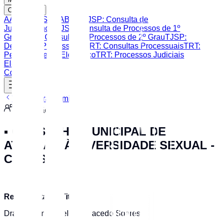
Consultas
AASP
CAASP
OAB SP
TJSP: Consulta de
Jurisprudência
TJSP: Consulta de Processos de 1º
Grau
TJSP: Consulta de Processos de 2º Grau
TJSP:
Despesas Processuais
TRT: Consultas Processuais
TRT:
Peticionamento Eletrônico
TRT: Processos Judiciais
Eletrônicos
Contato
Voltar para Comissões
Comissão
▪️ CONSELHO MUNICIPAL DE
ATENÇÃO À DIVERSIDADE SEXUAL -
CMADS
Representante Titular:
Dra. Fernanda Heloisa Macedo Soares