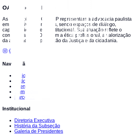
OAB Ribeirão Preto
As Subseções da OAB/SP representam a advocacia paulista
em suas diversas regiões, sendo espaços de diálogo,
capacitação e defesa institucional. Sua atuação reflete o
compromisso da OAB com a ética profissional, a valorização
da advocacia e a promoção da Justiça e da cidadania.
Navegação
Início
Notícias
Eventos
Comissões
Parceiros
Institucional
Diretoria Executiva
História da Subseção
Galeria de Presidentes